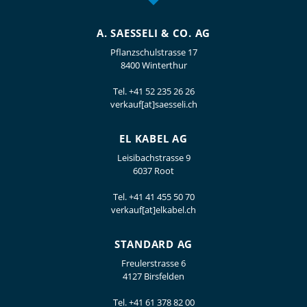
A. SAESSELI & CO. AG
Pflanzschulstrasse 17
8400 Winterthur
Tel.
+41 52 235 26 26
verkauf[at]saesseli.ch
EL KABEL AG
Leisibachstrasse 9
6037 Root
Tel.
+41 41 455 50 70
verkauf[at]elkabel.ch
STANDARD AG
Freulerstrasse 6
4127 Birsfelden
Tel.
+41 61 378 82 00