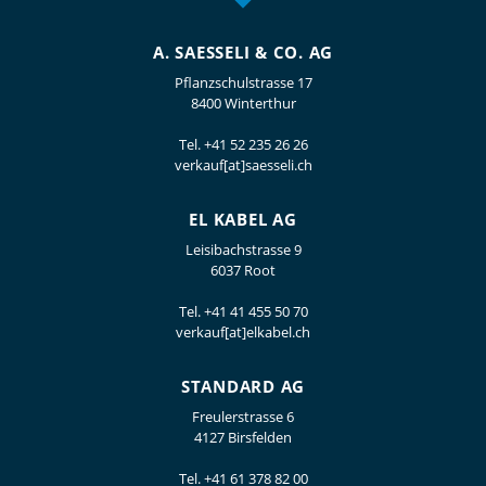
A. SAESSELI & CO. AG
Pflanzschulstrasse 17
8400 Winterthur
Tel.
+41 52 235 26 26
verkauf[at]saesseli.ch
EL KABEL AG
Leisibachstrasse 9
6037 Root
Tel.
+41 41 455 50 70
verkauf[at]elkabel.ch
STANDARD AG
Freulerstrasse 6
4127 Birsfelden
Tel.
+41 61 378 82 00