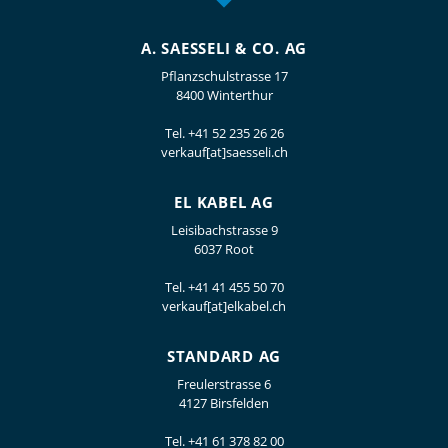
A. SAESSELI & CO. AG
Pflanzschulstrasse 17
8400 Winterthur
Tel.
+41 52 235 26 26
verkauf[at]saesseli.ch
EL KABEL AG
Leisibachstrasse 9
6037 Root
Tel.
+41 41 455 50 70
verkauf[at]elkabel.ch
STANDARD AG
Freulerstrasse 6
4127 Birsfelden
Tel.
+41 61 378 82 00