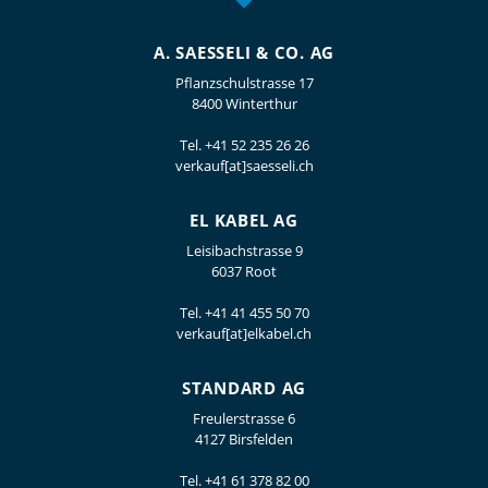
A. SAESSELI & CO. AG
Pflanzschulstrasse 17
8400 Winterthur
Tel.
+41 52 235 26 26
verkauf[at]saesseli.ch
EL KABEL AG
Leisibachstrasse 9
6037 Root
Tel.
+41 41 455 50 70
verkauf[at]elkabel.ch
STANDARD AG
Freulerstrasse 6
4127 Birsfelden
Tel.
+41 61 378 82 00