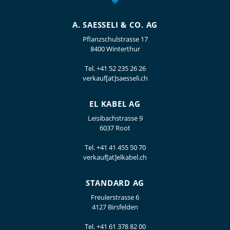
A. SAESSELI & CO. AG
Pflanzschulstrasse 17
8400 Winterthur
Tel.
+41 52 235 26 26
verkauf[at]saesseli.ch
EL KABEL AG
Leisibachstrasse 9
6037 Root
Tel.
+41 41 455 50 70
verkauf[at]elkabel.ch
STANDARD AG
Freulerstrasse 6
4127 Birsfelden
Tel.
+41 61 378 82 00