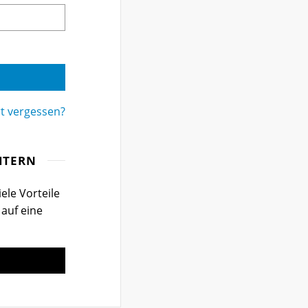
t vergessen?
ITERN
ele Vorteile
 auf eine