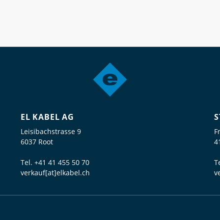
EL KABEL AG
S
Leisibachstrasse 9
F
6037 Root
4
Tel.
+41 41 455 50 70
T
verkauf[at]elkabel.ch
v