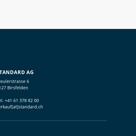
TANDARD AG
reulerstrasse 6
127 Birsfelden
el.
+41 61 378 82 00
erkauf[at]standard.ch