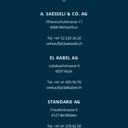
A. SAESSELI & CO. AG
Pflanzschulstrasse 17
8400 Winterthur
Tel.
+41 52 235 26 26
verkauf[at]saesseli.ch
EL KABEL AG
Leisibachstrasse 9
6037 Root
Tel.
+41 41 455 50 70
verkauf[at]elkabel.ch
STANDARD AG
Freulerstrasse 6
4127 Birsfelden
Tel.
+41 61 378 82 00