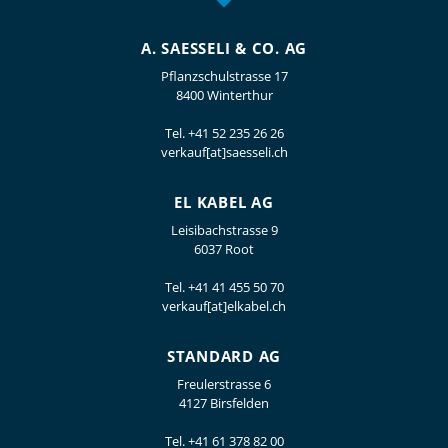
A. SAESSELI & CO. AG
Pflanzschulstrasse 17
8400 Winterthur
Tel.
+41 52 235 26 26
verkauf[at]saesseli.ch
EL KABEL AG
Leisibachstrasse 9
6037 Root
Tel.
+41 41 455 50 70
verkauf[at]elkabel.ch
STANDARD AG
Freulerstrasse 6
4127 Birsfelden
Tel.
+41 61 378 82 00