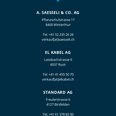
A. SAESSELI & CO. AG
Pflanzschulstrasse 17
8400 Winterthur
Tel.
+41 52 235 26 26
verkauf[at]saesseli.ch
EL KABEL AG
Leisibachstrasse 9
6037 Root
Tel.
+41 41 455 50 70
verkauf[at]elkabel.ch
STANDARD AG
Freulerstrasse 6
4127 Birsfelden
Tel.
+41 61 378 82 00