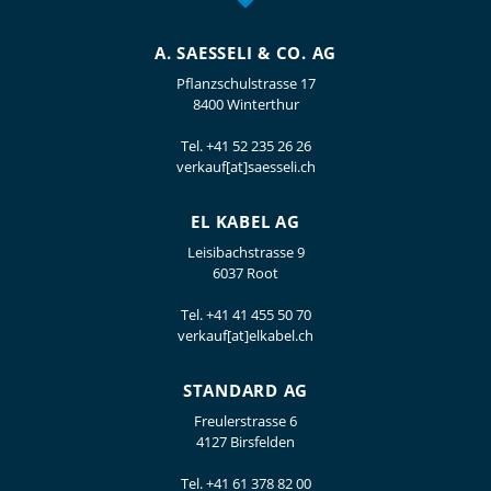
A. SAESSELI & CO. AG
Pflanzschulstrasse 17
8400 Winterthur
Tel.
+41 52 235 26 26
verkauf[at]saesseli.ch
EL KABEL AG
Leisibachstrasse 9
6037 Root
Tel.
+41 41 455 50 70
verkauf[at]elkabel.ch
STANDARD AG
Freulerstrasse 6
4127 Birsfelden
Tel.
+41 61 378 82 00