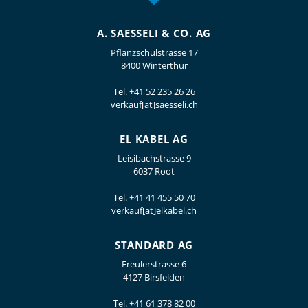
A. SAESSELI & CO. AG
Pflanzschulstrasse 17
8400 Winterthur
Tel.
+41 52 235 26 26
verkauf[at]saesseli.ch
EL KABEL AG
Leisibachstrasse 9
6037 Root
Tel.
+41 41 455 50 70
verkauf[at]elkabel.ch
STANDARD AG
Freulerstrasse 6
4127 Birsfelden
Tel.
+41 61 378 82 00