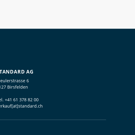
TANDARD AG
reulerstrasse 6
127 Birsfelden
el.
+41 61 378 82 00
erkauf[at]standard.ch