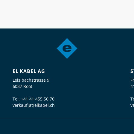
EL KABEL AG
S
Leisibachstrasse 9
F
6037 Root
4
Tel.
+41 41 455 50 70
T
verkauf[at]elkabel.ch
v