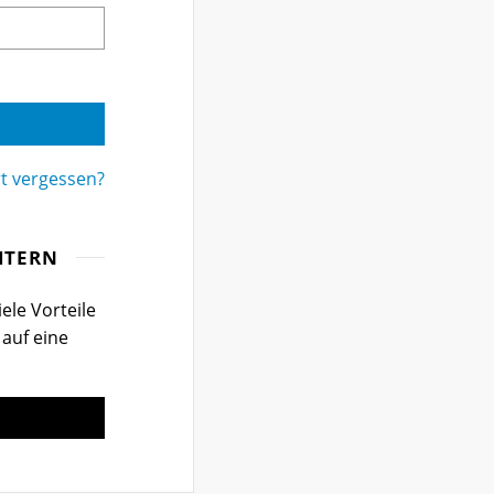
t vergessen?
ITERN
ele Vorteile
 auf eine