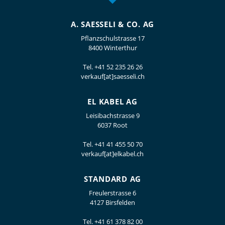
A. SAESSELI & CO. AG
Pflanzschulstrasse 17
8400 Winterthur
Tel.
+41 52 235 26 26
verkauf[at]saesseli.ch
EL KABEL AG
Leisibachstrasse 9
6037 Root
Tel.
+41 41 455 50 70
verkauf[at]elkabel.ch
STANDARD AG
Freulerstrasse 6
4127 Birsfelden
Tel.
+41 61 378 82 00