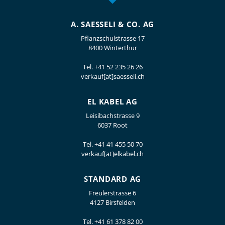
A. SAESSELI & CO. AG
Pflanzschulstrasse 17
8400 Winterthur
Tel.
+41 52 235 26 26
verkauf[at]saesseli.ch
EL KABEL AG
Leisibachstrasse 9
6037 Root
Tel.
+41 41 455 50 70
verkauf[at]elkabel.ch
STANDARD AG
Freulerstrasse 6
4127 Birsfelden
Tel.
+41 61 378 82 00