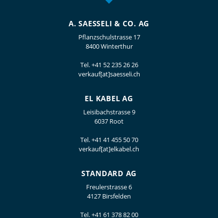
A. SAESSELI & CO. AG
Pflanzschulstrasse 17
8400 Winterthur
Tel.
+41 52 235 26 26
verkauf[at]saesseli.ch
EL KABEL AG
Leisibachstrasse 9
6037 Root
Tel.
+41 41 455 50 70
verkauf[at]elkabel.ch
STANDARD AG
Freulerstrasse 6
4127 Birsfelden
Tel.
+41 61 378 82 00