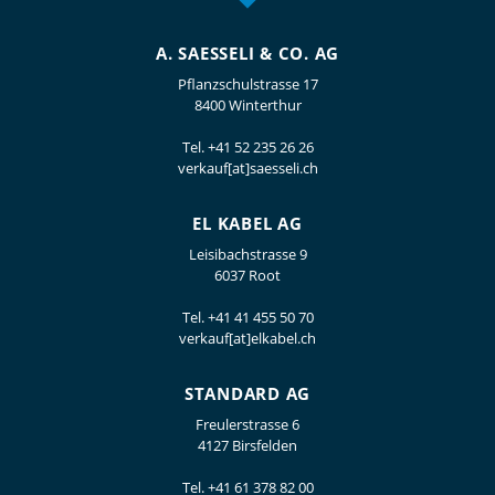
A. SAESSELI & CO. AG
Pflanzschulstrasse 17
8400 Winterthur
Tel.
+41 52 235 26 26
verkauf[at]saesseli.ch
EL KABEL AG
Leisibachstrasse 9
6037 Root
Tel.
+41 41 455 50 70
verkauf[at]elkabel.ch
STANDARD AG
Freulerstrasse 6
4127 Birsfelden
Tel.
+41 61 378 82 00