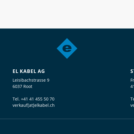
EL KABEL AG
S
Leisibachstrasse 9
F
6037 Root
4
Tel.
+41 41 455 50 70
T
verkauf[at]elkabel.ch
v