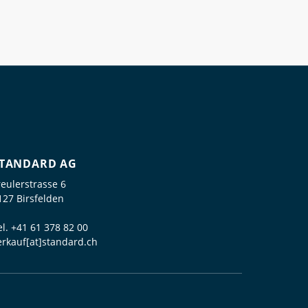
TANDARD AG
reulerstrasse 6
127 Birsfelden
el.
+41 61 378 82 00
erkauf[at]standard.ch