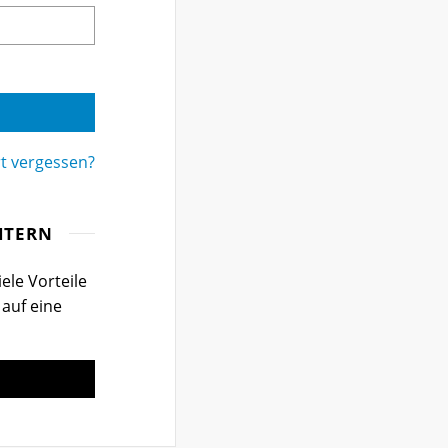
t vergessen?
ITERN
ele Vorteile
 auf eine