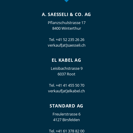
A. SAESSELI & CO. AG
Pflanzschulstrasse 17
8400 Winterthur
Tel.
+41 52 235 26 26
verkauf[at]saesseli.ch
EL KABEL AG
Leisibachstrasse 9
6037 Root
Tel.
+41 41 455 50 70
verkauf[at]elkabel.ch
STANDARD AG
Freulerstrasse 6
4127 Birsfelden
Tel.
+41 61 378 82 00