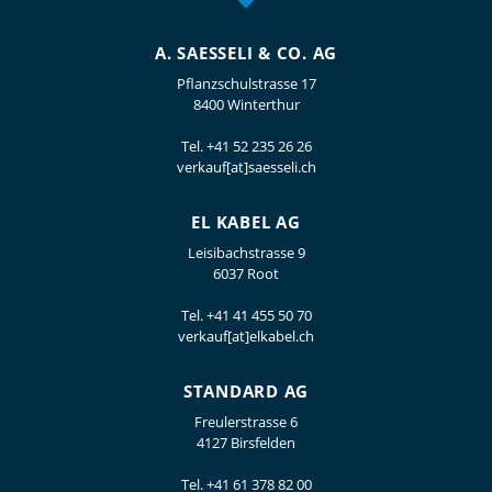
A. SAESSELI & CO. AG
Pflanzschulstrasse 17
8400 Winterthur
Tel.
+41 52 235 26 26
verkauf[at]saesseli.ch
EL KABEL AG
Leisibachstrasse 9
6037 Root
Tel.
+41 41 455 50 70
verkauf[at]elkabel.ch
STANDARD AG
Freulerstrasse 6
4127 Birsfelden
Tel.
+41 61 378 82 00