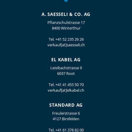
A. SAESSELI & CO. AG
Pflanzschulstrasse 17
8400 Winterthur
Tel.
+41 52 235 26 26
verkauf[at]saesseli.ch
EL KABEL AG
Leisibachstrasse 9
6037 Root
Tel.
+41 41 455 50 70
verkauf[at]elkabel.ch
STANDARD AG
Freulerstrasse 6
4127 Birsfelden
Tel.
+41 61 378 82 00