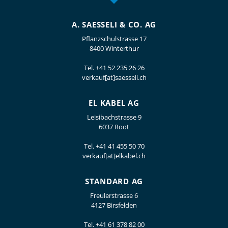
A. SAESSELI & CO. AG
Pflanzschulstrasse 17
8400 Winterthur
Tel.
+41 52 235 26 26
verkauf[at]saesseli.ch
EL KABEL AG
Leisibachstrasse 9
6037 Root
Tel.
+41 41 455 50 70
verkauf[at]elkabel.ch
STANDARD AG
Freulerstrasse 6
4127 Birsfelden
Tel.
+41 61 378 82 00