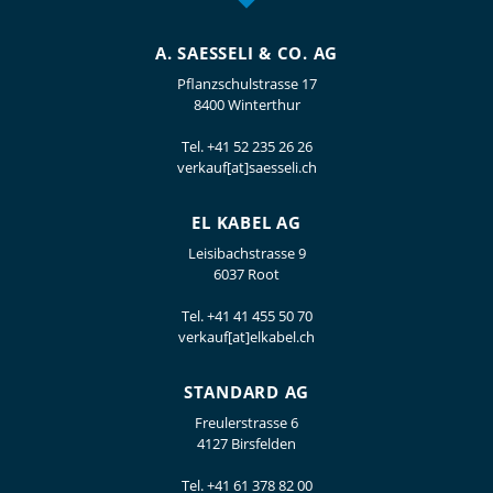
A. SAESSELI & CO. AG
Pflanzschulstrasse 17
8400 Winterthur
Tel.
+41 52 235 26 26
verkauf[at]saesseli.ch
EL KABEL AG
Leisibachstrasse 9
6037 Root
Tel.
+41 41 455 50 70
verkauf[at]elkabel.ch
STANDARD AG
Freulerstrasse 6
4127 Birsfelden
Tel.
+41 61 378 82 00