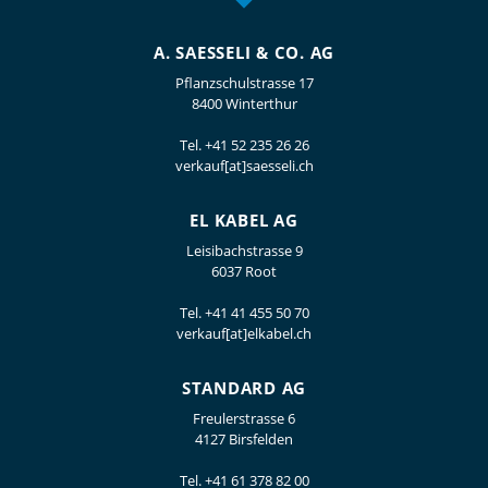
A. SAESSELI & CO. AG
Pflanzschulstrasse 17
8400 Winterthur
Tel.
+41 52 235 26 26
verkauf[at]saesseli.ch
EL KABEL AG
Leisibachstrasse 9
6037 Root
Tel.
+41 41 455 50 70
verkauf[at]elkabel.ch
STANDARD AG
Freulerstrasse 6
4127 Birsfelden
Tel.
+41 61 378 82 00