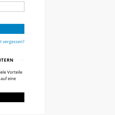
t vergessen?
ITERN
ele Vorteile
 auf eine