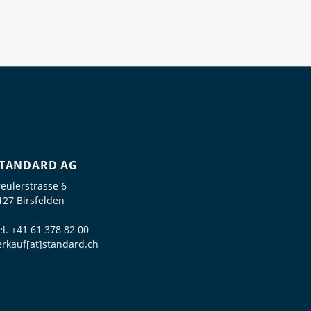
TANDARD AG
reulerstrasse 6
127 Birsfelden
el.
+41 61 378 82 00
erkauf[at]standard.ch