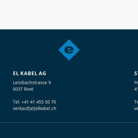
EL KABEL AG
S
Leisibachstrasse 9
F
6037 Root
4
Tel.
+41 41 455 50 70
T
verkauf[at]elkabel.ch
v