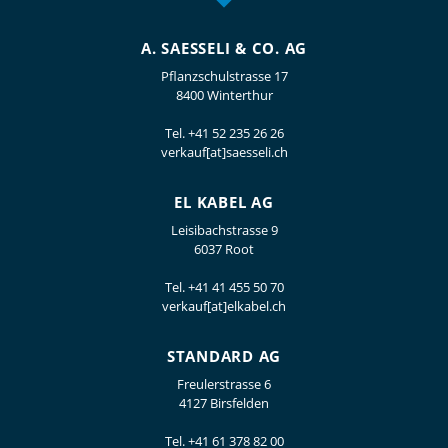
A. SAESSELI & CO. AG
Pflanzschulstrasse 17
8400 Winterthur
Tel.
+41 52 235 26 26
verkauf[at]saesseli.ch
EL KABEL AG
Leisibachstrasse 9
6037 Root
Tel.
+41 41 455 50 70
verkauf[at]elkabel.ch
STANDARD AG
Freulerstrasse 6
4127 Birsfelden
Tel.
+41 61 378 82 00