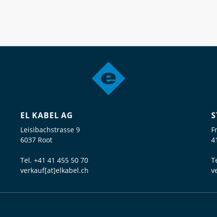
EL KABEL AG
S
Leisibachstrasse 9
F
6037 Root
4
Tel.
+41 41 455 50 70
T
verkauf[at]elkabel.ch
v