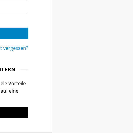
t vergessen?
ITERN
ele Vorteile
 auf eine