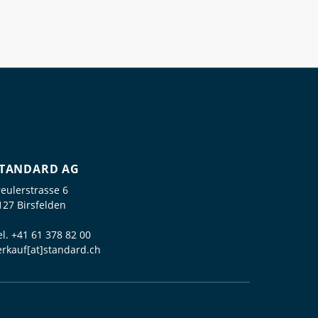
TANDARD AG
reulerstrasse 6
127 Birsfelden
el.
+41 61 378 82 00
erkauf[at]standard.ch