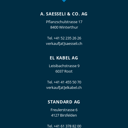
A. SAESSELI & CO. AG
Pflanzschulstrasse 17
8400 Winterthur
Tel.
+41 52 235 26 26
verkauf[at]saesseli.ch
EL KABEL AG
Leisibachstrasse 9
6037 Root
Tel.
+41 41 455 50 70
verkauf[at]elkabel.ch
STANDARD AG
Freulerstrasse 6
4127 Birsfelden
Tel.
+41 61 378 82 00