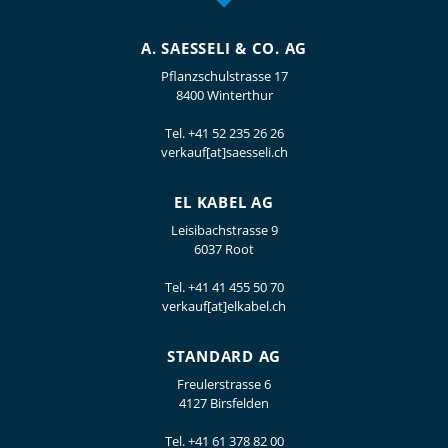
A. SAESSELI & CO. AG
Pflanzschulstrasse 17
8400 Winterthur
Tel.
+41 52 235 26 26
verkauf[at]saesseli.ch
EL KABEL AG
Leisibachstrasse 9
6037 Root
Tel.
+41 41 455 50 70
verkauf[at]elkabel.ch
STANDARD AG
Freulerstrasse 6
4127 Birsfelden
Tel.
+41 61 378 82 00