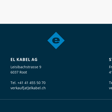
EL KABEL AG
S
Leisibachstrasse 9
F
6037 Root
4
Tel.
+41 41 455 50 70
T
verkauf[at]elkabel.ch
v