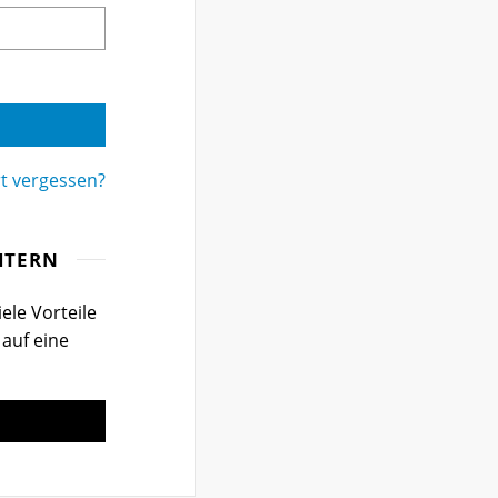
t vergessen?
ITERN
ele Vorteile
 auf eine