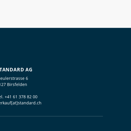
TANDARD AG
reulerstrasse 6
127 Birsfelden
el.
+41 61 378 82 00
erkauf[at]standard.ch