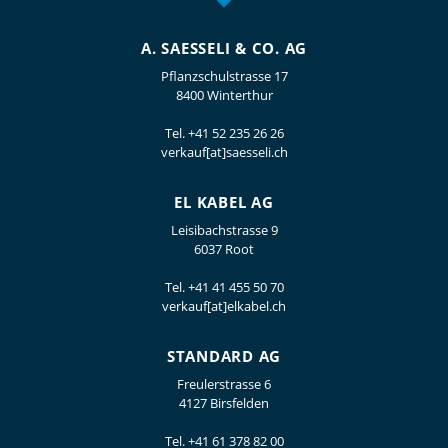
A. SAESSELI & CO. AG
Pflanzschulstrasse 17
8400 Winterthur
Tel.
+41 52 235 26 26
verkauf[at]saesseli.ch
EL KABEL AG
Leisibachstrasse 9
6037 Root
Tel.
+41 41 455 50 70
verkauf[at]elkabel.ch
STANDARD AG
Freulerstrasse 6
4127 Birsfelden
Tel.
+41 61 378 82 00