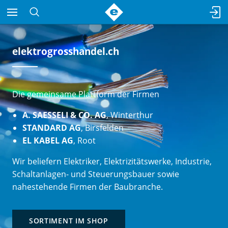
elektrogrosshandel.ch
Die gemeinsame Plattform der Firmen
A. SAESSELI & CO. AG
, Winterthur
STANDARD AG
, Birsfelden
EL KABEL AG
, Root
Wir beliefern Elektriker, Elektrizitätswerke, Industrie,
Schaltanlagen- und Steuerungsbauer sowie
nahestehende Firmen der Baubranche.
SORTIMENT IM SHOP