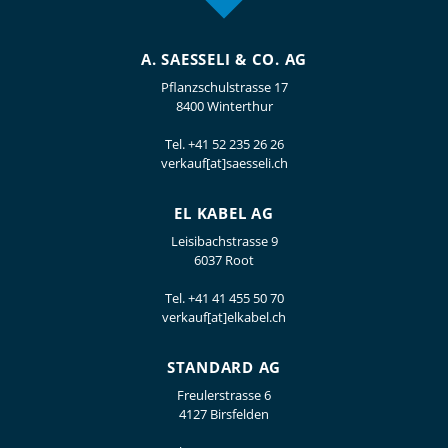
A. SAESSELI & CO. AG
Pflanzschulstrasse 17
8400 Winterthur
Tel.
+41 52 235 26 26
verkauf[at]saesseli.ch
EL KABEL AG
Leisibachstrasse 9
6037 Root
Tel.
+41 41 455 50 70
verkauf[at]elkabel.ch
STANDARD AG
Freulerstrasse 6
4127 Birsfelden