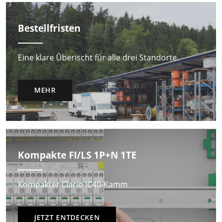
Bestellfristen
Eine klare Überischt für alle drei Standorte.
MEHR
Kompakte FI/LS 1P+N 1TE
Kompakter Clario iC40-Kamm
JETZT ENTDECKEN