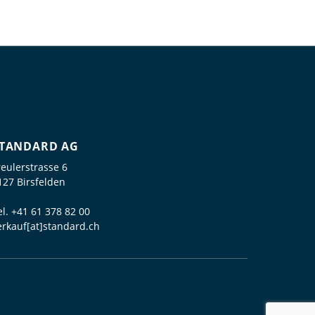
TANDARD AG
reulerstrasse 6
127 Birsfelden
el.
+41 61 378 82 00
erkauf[at]standard.ch