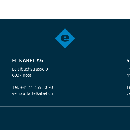
EL KABEL AG
S
Leisibachstrasse 9
F
6037 Root
4
Tel.
+41 41 455 50 70
T
verkauf[at]elkabel.ch
v