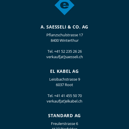
A. SAESSELI & CO. AG
Pflanzschulstrasse 17
8400 Winterthur
Tel.
+41 52 235 26 26
verkauf[at]saesseli.ch
EL KABEL AG
Leisibachstrasse 9
6037 Root
Tel.
+41 41 455 50 70
verkauf[at]elkabel.ch
STANDARD AG
Freulerstrasse 6