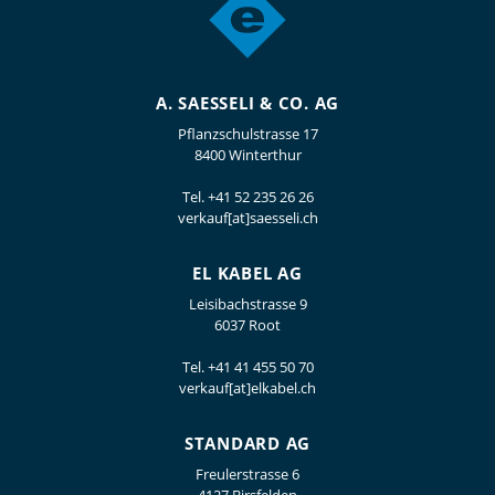
A. SAESSELI & CO. AG
Pflanzschulstrasse 17
8400 Winterthur
Tel.
+41 52 235 26 26
verkauf[at]saesseli.ch
EL KABEL AG
Leisibachstrasse 9
6037 Root
Tel.
+41 41 455 50 70
verkauf[at]elkabel.ch
STANDARD AG
Freulerstrasse 6