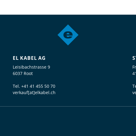
EL KABEL AG
S
Leisibachstrasse 9
F
6037 Root
4
Tel.
+41 41 455 50 70
T
verkauf[at]elkabel.ch
v