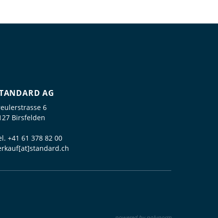
TANDARD AG
reulerstrasse 6
127 Birsfelden
el.
+41 61 378 82 00
erkauf[at]standard.ch
powered by polynorm