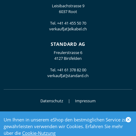
Leisibachstrasse 9
6037 Root
Tel.
+41 41 455 50 70
verkauf[at]elkabel.ch
STANDARD AG
Freulerstrasse 6
4127 Birsfelden
Tel.
+41 61 378 82 00
verkauf[at]standard.ch
Datenschutz
Impressum
Um Ihnen in unserem eShop den bestmöglichen Service zu
© 2026 Elektrogrosshandel
gewährleisten verwenden wir Cookies. Erfahren Sie mehr
powered by polynorm
über die
Cookie-Nutzung