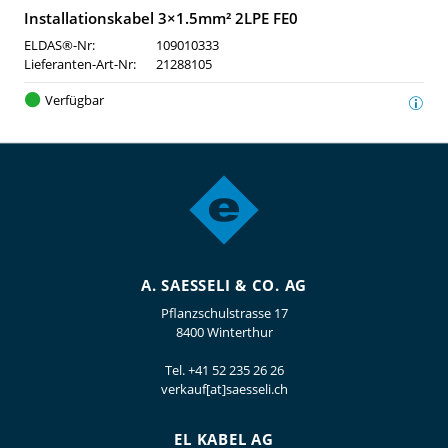
Installationskabel 3×1.5mm² 2LPE FE0
ELDAS®-Nr:
109010333
Lieferanten-Art-Nr:
21288105
Verfügbar
A. SAESSELI & CO. AG
Pflanzschulstrasse 17
8400 Winterthur
Tel.
+41 52 235 26 26
verkauf[at]saesseli.ch
EL KABEL AG