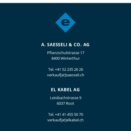
A. SAESSELI & CO. AG
Pflanzschulstrasse 17
8400 Winterthur
Tel.
+41 52 235 26 26
verkauf[at]saesseli.ch
EL KABEL AG
Leisibachstrasse 9
6037 Root
Tel.
+41 41 455 50 70
verkauf[at]elkabel.ch