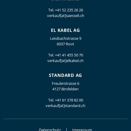
Tel.
+41 52 235 26 26
verkauf[at]saesseli.ch
EL KABEL AG
Leisibachstrasse 9
6037 Root
Tel.
+41 41 455 50 70
verkauf[at]elkabel.ch
STANDARD AG
Freulerstrasse 6
4127 Birsfelden
Tel.
+41 61 378 82 00
verkauf[at]standard.ch
Datenschutz
Impressum