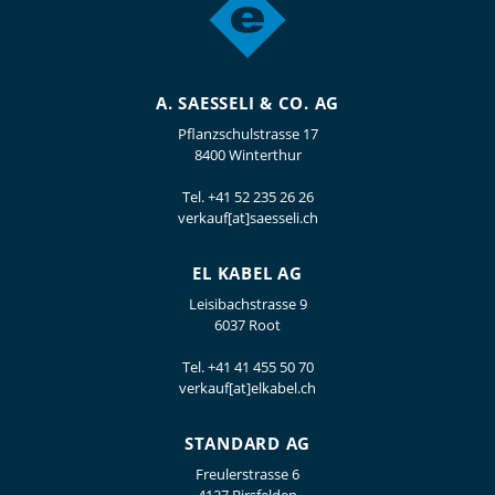
A. SAESSELI & CO. AG
Pflanzschulstrasse 17
8400 Winterthur
Tel.
+41 52 235 26 26
verkauf[at]saesseli.ch
EL KABEL AG
Leisibachstrasse 9
6037 Root
Tel.
+41 41 455 50 70
verkauf[at]elkabel.ch
STANDARD AG
Freulerstrasse 6