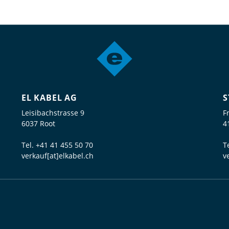
EL KABEL AG
S
Leisibachstrasse 9
F
6037 Root
4
Tel.
+41 41 455 50 70
T
verkauf[at]elkabel.ch
v