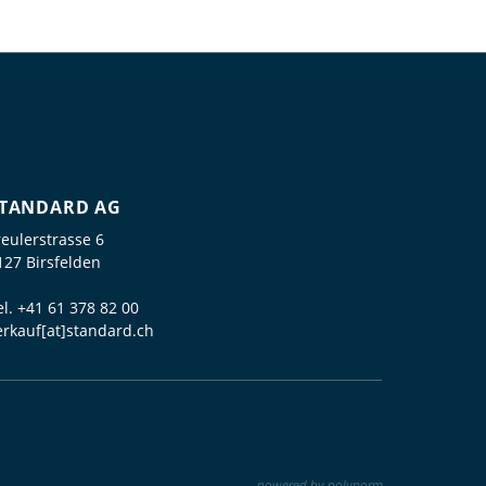
TANDARD AG
reulerstrasse 6
127 Birsfelden
el.
+41 61 378 82 00
erkauf[at]standard.ch
powered by polynorm