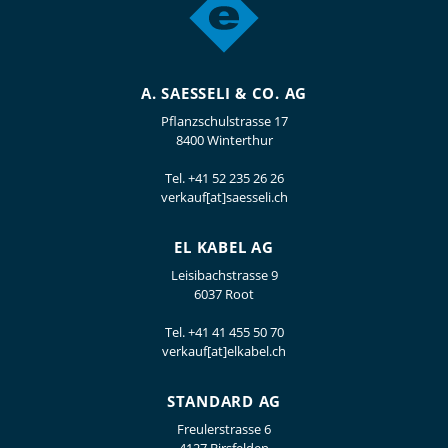
A. SAESSELI & CO. AG
Pflanzschulstrasse 17
8400 Winterthur
Tel.
+41 52 235 26 26
verkauf[at]saesseli.ch
EL KABEL AG
Leisibachstrasse 9
6037 Root
Tel.
+41 41 455 50 70
verkauf[at]elkabel.ch
STANDARD AG
Freulerstrasse 6