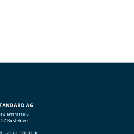
TANDARD AG
reulerstrasse 6
127 Birsfelden
el.
+41 61 378 82 00