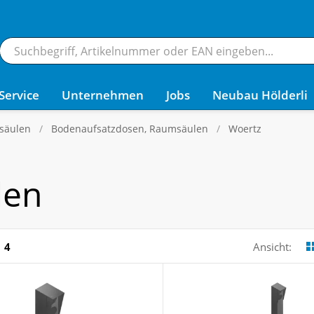
Service
Unternehmen
Jobs
Neubau Hölderli
säulen
Bodenaufsatzdosen, Raumsäulen
Woertz
len
4
Ansicht: