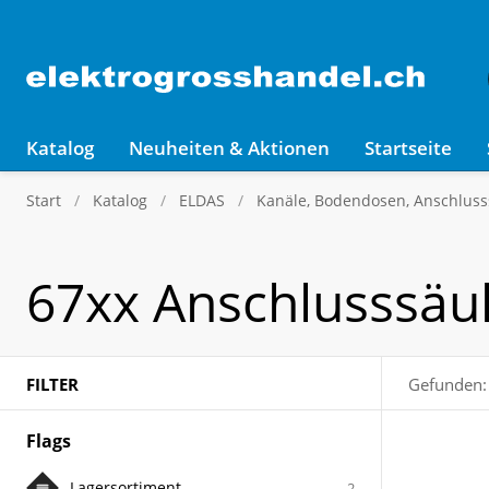
Katalog
Neuheiten & Aktionen
Startseite
Start
Katalog
ELDAS
Kanäle, Bodendosen, Anschluss
67xx Anschlusssäu
FILTER
Gefunden:
Flags
Lagersortiment
2