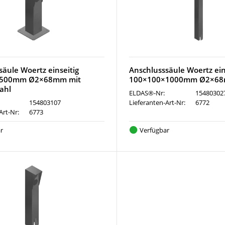
säule Woertz einseitig
Anschlusssäule Woertz ein
×500mm Ø2×68mm mit
100×100×1000mm Ø2×68
ahl
ELDAS®-Nr:
15480302
154803107
Lieferanten-Art-Nr:
6772
Art-Nr:
6773
r
Verfügbar