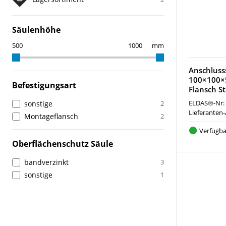
Säulenhöhe
mm
Anschluss
100×100
Befestigungsart
Flansch St
ELDAS®-Nr:
sonstige
2
Lieferanten-
Montageflansch
2
Verfügba
Oberflächenschutz Säule
bandverzinkt
3
sonstige
1