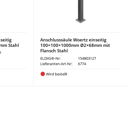
seitig
Anschlusssäule Woertz einseitig
mm Stahl
100×100×1000mm Ø2×68mm mit
Flansch Stahl
7
ELDAS®-Nr:
154803127
Lieferanten-Art-Nr:
6774
Wird bestellt