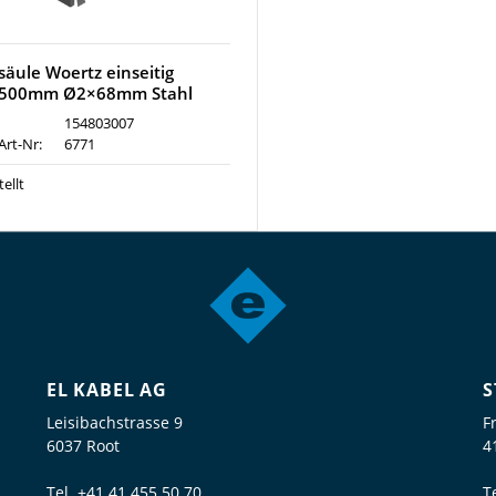
säule Woertz einseitig
500mm Ø2×68mm Stahl
154803007
Art-Nr:
6771
ellt
EL KABEL AG
S
Leisibachstrasse 9
F
6037 Root
4
Tel.
+41 41 455 50 70
T