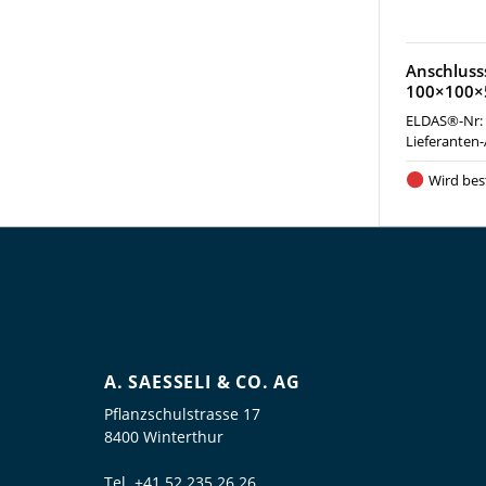
Anschluss
100×100×
ELDAS®-Nr:
Lieferanten-
Wird best
A. SAESSELI & CO. AG
Pflanzschulstrasse 17
8400 Winterthur
Tel.
+41 52 235 26 26