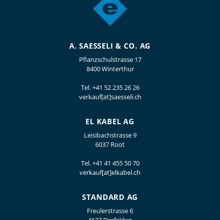
A. SAESSELI & CO. AG
Pflanzschulstrasse 17
8400 Winterthur
Tel.
+41 52 235 26 26
verkauf[at]saesseli.ch
EL KABEL AG
Leisibachstrasse 9
6037 Root
Tel.
+41 41 455 50 70
verkauf[at]elkabel.ch
STANDARD AG
Freulerstrasse 6