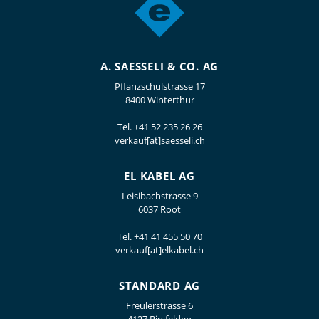
A. SAESSELI & CO. AG
Pflanzschulstrasse 17
8400 Winterthur
Tel.
+41 52 235 26 26
verkauf[at]saesseli.ch
EL KABEL AG
Leisibachstrasse 9
6037 Root
Tel.
+41 41 455 50 70
verkauf[at]elkabel.ch
STANDARD AG
Freulerstrasse 6