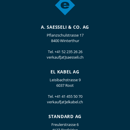
A. SAESSELI & CO. AG
Pflanzschulstrasse 17
8400 Winterthur
Tel.
+41 52 235 26 26
verkauf[at]saesseli.ch
EL KABEL AG
Leisibachstrasse 9
6037 Root
Tel.
+41 41 455 50 70
verkauf[at]elkabel.ch
STANDARD AG
Freulerstrasse 6