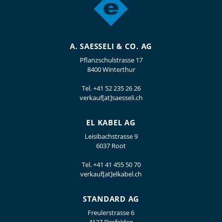
A. SAESSELI & CO. AG
Pflanzschulstrasse 17
8400 Winterthur
Tel.
+41 52 235 26 26
verkauf[at]saesseli.ch
EL KABEL AG
Leisibachstrasse 9
6037 Root
Tel.
+41 41 455 50 70
verkauf[at]elkabel.ch
STANDARD AG
Freulerstrasse 6