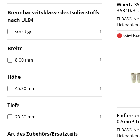
Woertz 35
35310/3, 
Brennbarkeitsklasse des Isolierstoffs
ELDAS®-Nr:
nach UL94
Lieferanten-
sonstige
1
Wird best
Breite
8.00 mm
1
Höhe
45.20 mm
1
Tiefe
Einführun
23.50 mm
1
0.5mm²-Le
ELDAS®-Nr:
Art des Zubehörs/Ersatzteils
Lieferanten-