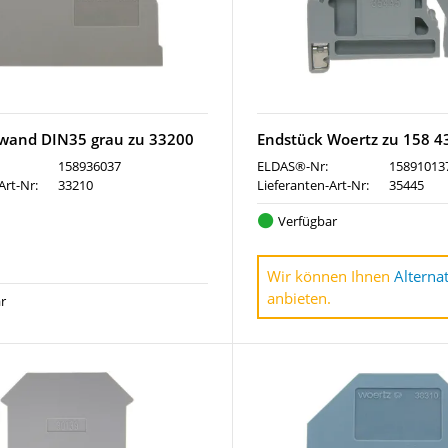
wand DIN35 grau zu 33200
Endstück Woertz zu 158 4
158936037
ELDAS®-Nr:
15891013
Art-Nr:
33210
Lieferanten-Art-Nr:
35445
Verfügbar
Wir können Ihnen
Alterna
anbieten.
r