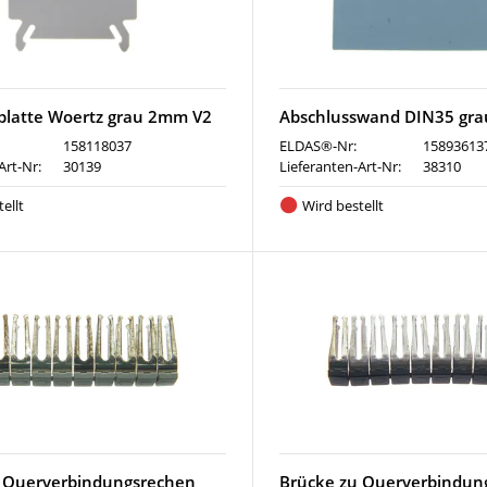
platte Woertz grau 2mm V2
Abschlusswand DIN35 gra
158118037
ELDAS®-Nr:
15893613
Art-Nr:
30139
Lieferanten-Art-Nr:
38310
ellt
Wird bestellt
 Querverbindungsrechen
Brücke zu Querverbindun