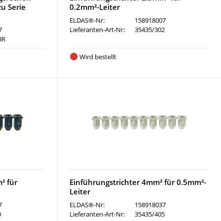
u Serie
0.2mm²-Leiter
ELDAS®-Nr:
158918007
7
Lieferanten-Art-Nr:
35435/302
BR
Wird bestellt
² für
Einführungstrichter 4mm² für 0.5mm²-
Leiter
7
ELDAS®-Nr:
158918037
0
Lieferanten-Art-Nr:
35435/405