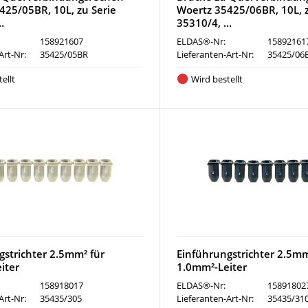
425/05BR, 10L, zu Serie
Woertz 35425/06BR, 10L, z
…
35310/4, …
158921607
ELDAS®-Nr:
15892161
Art-Nr:
35425/05BR
Lieferanten-Art-Nr:
35425/06
ellt
Wird bestellt
gstrichter 2.5mm² für
Einführungstrichter 2.5mm
iter
1.0mm²-Leiter
158918017
ELDAS®-Nr:
15891802
Art-Nr:
35435/305
Lieferanten-Art-Nr:
35435/31