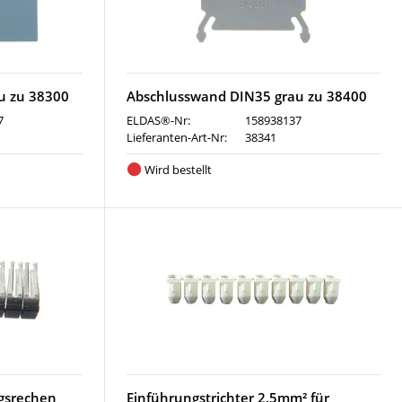
u zu 38300
Abschlusswand DIN35 grau zu 38400
7
ELDAS®-Nr:
158938137
Lieferanten-Art-Nr:
38341
Wird bestellt
gsrechen
Einführungstrichter 2.5mm² für