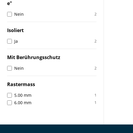
e"
Nein
2
Isoliert
Ja
2
Mit Berührungsschutz
Nein
2
Rastermass
5.00 mm
1
6.00 mm
1