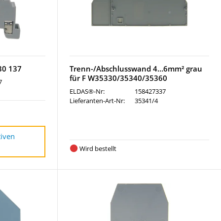
30 137
Trenn-/Abschlusswand 4…6mm² grau
für F W35330/35340/35360
7
ELDAS®-Nr:
158427337
Lieferanten-Art-Nr:
35341/4
tiven
Wird bestellt