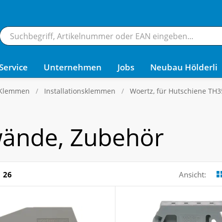
Service
Unternehmen
Jobs
Neubau Hölderli
 Klemmen
Installationsklemmen
Woertz, für Hutschiene TH3
wände, Zubehör
26
Ansicht: