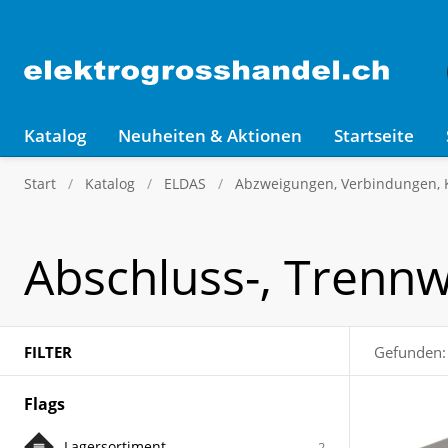
Katalog
Neuheiten & Aktionen
Startseite
Start
Katalog
ELDAS
Abzweigungen, Verbindungen,
Abschluss-, Trenn
FILTER
Gefunden:
Flags
Lagersortiment
2