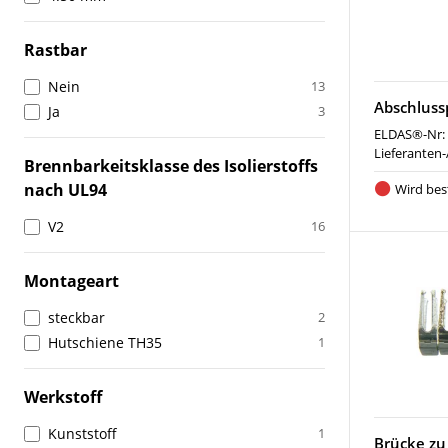
Rastbar
Nein
13
Abschluss
Ja
3
ELDAS®-Nr:
Lieferanten-
Brennbarkeitsklasse des Isolierstoffs
nach UL94
Wird best
V2
16
Montageart
steckbar
2
Hutschiene TH35
1
Werkstoff
Kunststoff
1
Brücke zu