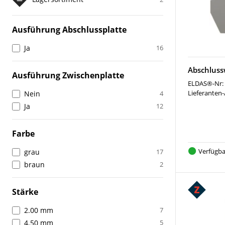
Ausführung Abschlussplatte
Ja
16
Abschluss
Ausführung Zwischenplatte
ELDAS®-Nr:
Lieferanten-
Nein
4
Ja
12
Farbe
Verfügba
grau
17
braun
2
Stärke
2.00 mm
7
4.50 mm
5