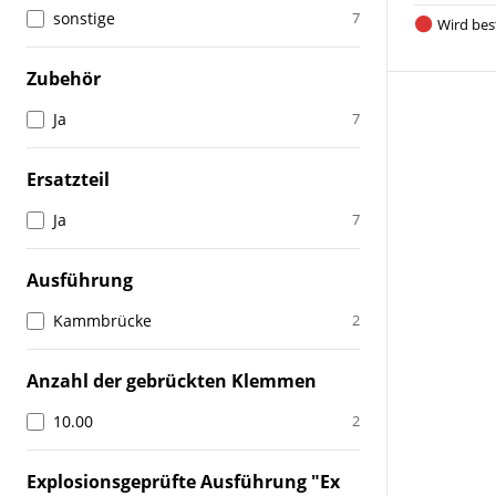
sonstige
7
Wird best
Zubehör
Ja
7
Ersatzteil
Ja
7
Ausführung
Kammbrücke
2
Anzahl der gebrückten Klemmen
10.00
2
Explosionsgeprüfte Ausführung "Ex