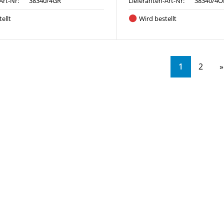
Art-Nr:
38340/4GR
Lieferanten-Art-Nr:
38340/4O
ellt
Wird bestellt
1
2