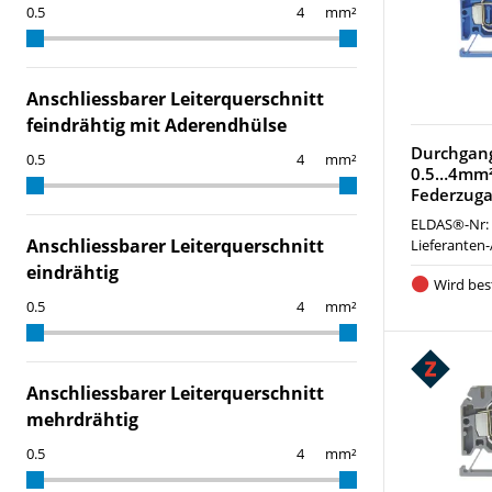
mm²
Anschliessbarer Leiterquerschnitt
feindrähtig mit Aderendhülse
Durchgan
mm²
0.5…4mm²
Federzuga
ELDAS®-Nr:
Anschliessbarer Leiterquerschnitt
Lieferanten-
eindrähtig
Wird best
mm²
Anschliessbarer Leiterquerschnitt
mehrdrähtig
mm²