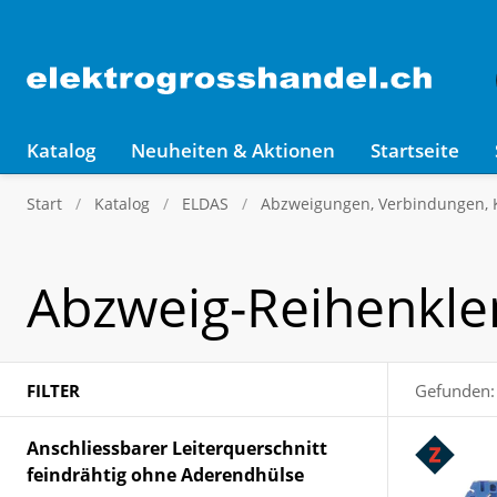
Katalog
Neuheiten & Aktionen
Startseite
Start
Katalog
ELDAS
Abzweigungen, Verbindungen,
Abzweig-Reihenkl
FILTER
Gefunden:
Anschliessbarer Leiterquerschnitt
feindrähtig ohne Aderendhülse