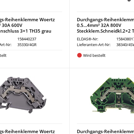
gs-Reihenklemme Woertz
Durchgangs-Reihenklemm
 30A 600V
0.5…4mm² 32A 800V
nschluss 3×1 TH35 grau
Steckklem.Schneidkl.2×2 
158440237
ELDAS®-Nr:
15843801
Art-Nr:
35330/4GR
Lieferanten-Art-Nr:
38340/4S
ellt
Wird bestellt
gs-Reihenklemme Woertz
Durchgangs-Reihenklemm