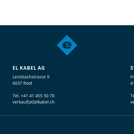
EL KABEL AG
S
Leisibachstrasse 9
F
6037 Root
4
Tel.
+41 41 455 50 70
T
verkauf[at]elkabel.ch
v