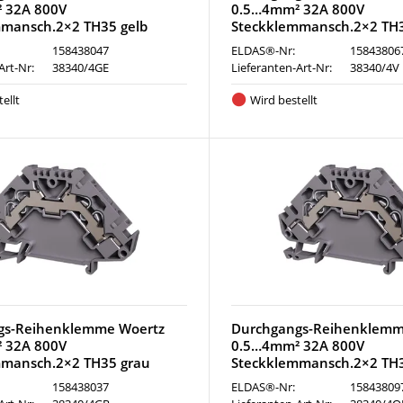
 32A 800V
0.5…4mm² 32A 800V
mansch.2×2 TH35 gelb
Steckklemmansch.2×2 TH
158438047
ELDAS®-Nr:
15843806
Art-Nr:
38340/4GE
Lieferanten-Art-Nr:
38340/4V
ellt
Wird bestellt
gs-Reihenklemme Woertz
Durchgangs-Reihenklemm
 32A 800V
0.5…4mm² 32A 800V
mmansch.2×2 TH35 grau
Steckklemmansch.2×2 TH
158438037
ELDAS®-Nr:
15843809