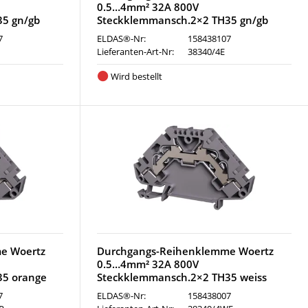
0.5…4mm² 32A 800V
35 gn/gb
Steckklemmansch.2×2 TH35 gn/gb
7
ELDAS®-Nr:
158438107
Lieferanten-Art-Nr:
38340/4E
Wird bestellt
e Woertz
Durchgangs-Reihenklemme Woertz
0.5…4mm² 32A 800V
35 orange
Steckklemmansch.2×2 TH35 weiss
7
ELDAS®-Nr:
158438007