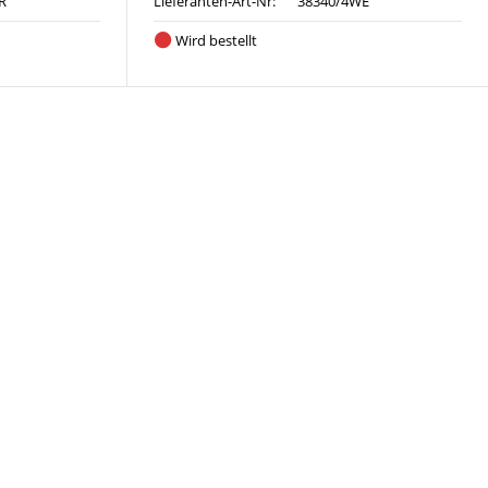
R
Lieferanten-Art-Nr:
38340/4WE
Wird bestellt