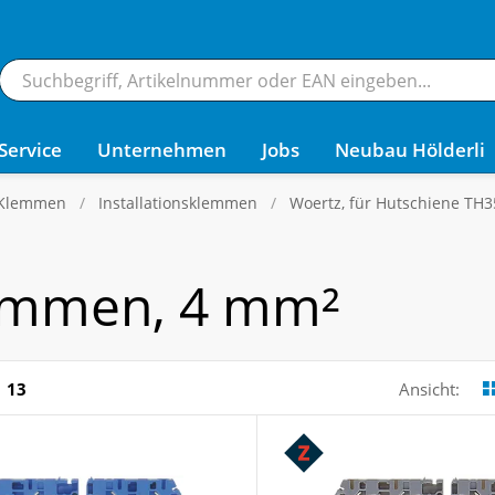
Service
Unternehmen
Jobs
Neubau Hölderli
 Klemmen
Installationsklemmen
Woertz, für Hutschiene TH3
emmen, 4 mm²
13
Ansicht: