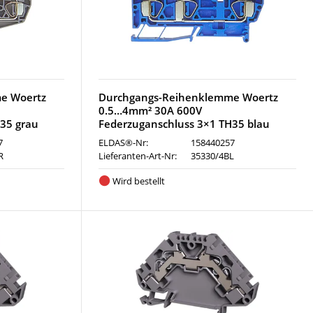
e Woertz
Durchgangs-Reihenklemme Woertz
0.5…4mm² 30A 600V
35 grau
Federzuganschluss 3×1 TH35 blau
7
ELDAS®-Nr:
158440257
R
Lieferanten-Art-Nr:
35330/4BL
Wird bestellt