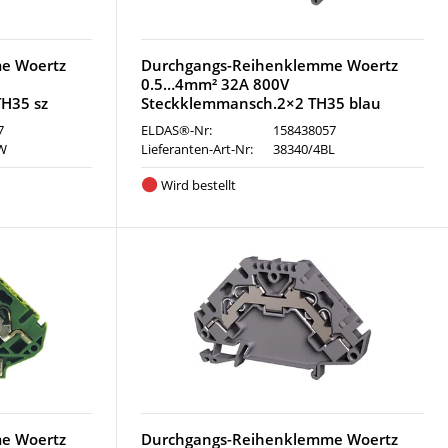
e Woertz
Durchgangs-Reihenklemme Woertz
0.5…4mm² 32A 800V
TH35 sz
Steckklemmansch.2×2 TH35 blau
7
ELDAS®-Nr:
158438057
W
Lieferanten-Art-Nr:
38340/4BL
Wird bestellt
e Woertz
Durchgangs-Reihenklemme Woertz