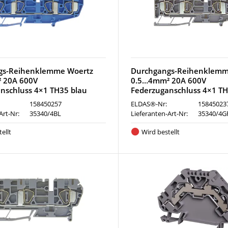
gs-Reihenklemme Woertz
Durchgangs-Reihenklemm
 20A 600V
0.5…4mm² 20A 600V
nschluss 4×1 TH35 blau
Federzuganschluss 4×1 TH
158450257
ELDAS®-Nr:
15845023
Art-Nr:
35340/4BL
Lieferanten-Art-Nr:
35340/4G
ellt
Wird bestellt