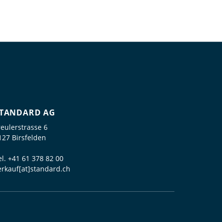
TANDARD AG
reulerstrasse 6
127 Birsfelden
el.
+41 61 378 82 00
erkauf[at]standard.ch