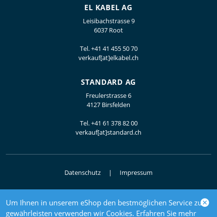
EL KABEL AG
Leisibachstrasse 9
6037 Root
Tel.
+41 41 455 50 70
verkauf[at]elkabel.ch
STANDARD AG
Freulerstrasse 6
4127 Birsfelden
Tel.
+41 61 378 82 00
verkauf[at]standard.ch
Datenschutz
Impressum
Um Ihnen in unserem eShop den bestmöglichen Service zu
© 2026 Elektrogrosshandel
gewährleisten verwenden wir Cookies. Erfahren Sie mehr