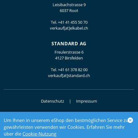
Leisibachstrasse 9
6037 Root
Tel.
+41 41 455 50 70
verkauf[at]elkabel.ch
STANDARD AG
Freulerstrasse 6
4127 Birsfelden
Tel.
+41 61 378 82 00
verkauf[at]standard.ch
Datenschutz
Impressum
Um Ihnen in unserem eShop den bestmöglichen Service zu
© 2026 Elektrogrosshandel
gewährleisten verwenden wir Cookies. Erfahren Sie mehr
powered by polynorm
über die
Cookie-Nutzung